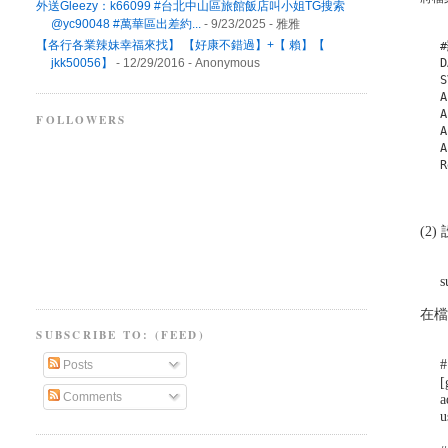
外送Gleezy：k66099 #台北中山區旅館飯店叫小姐TG搜索
@yc90048 #萬華區出差約...
- 9/23/2025
- 雅雅
【各行各業辣妹幸福來找】 【好康不錯過】+【 賴】【
jkk50056】
- 12/29/2016
- Anonymous
D
A
A
FOLLOWERS
A
A
R
(2)
在
SUBSCRIBE TO: (FEED)
Posts
[
Comments
a
u