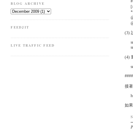
BLOG ARCHIVE
*
FEEDJIT
(3
s
LIVE TRAFFIC FEED
s
(4)
s
###
接著
h
如
P