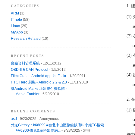
CATEGORIES
1.
ARM
(3)
(1)
IT note
(58)
s
Linux
(29)
My App
(3)
(2
Research Related
(10)
s
(3)
RECENT POSTS
會籍資料管理系統
- 12/11/2012
s
OBD-II & CAN Protocol
- 1/5/2012
(4)
FlickrCroid - Android app for Flickr
- 1/20/2011
HTC Hero 刷機 - Android 2.2 & 2.3
- 11/11/2010
s
讓Android Market上出現付費軟體 -
MarketEnabler
- 5/20/2010
2. 
(1)
RECENT COMMENTS
asd
- 9/23/2025
- Anonymous
s
s
外送Gleezy：k66099 #台北中山區旅館飯店叫小姐TG搜索
@yc90048 #萬華區出差約...
- 9/23/2025
- 雅雅
將檔