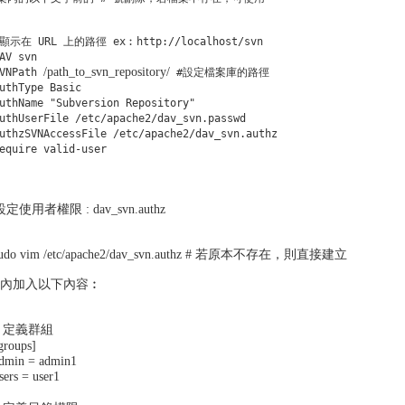
#顯示在 URL 上的路徑 ex︰http://localhost/svn
AV svn
/path_to_svn_repository/
SVNPath
#設定檔案庫的路徑
uthType Basic
uthName "Subversion Repository"
uthUserFile /etc/apache2/dav_svn.passwd
uthzSVNAccessFile /etc/apache2/dav_svn.authz
equire valid-user
 設定使用者權限 : dav_svn.authz
sudo vim /etc/apache2/dav_svn.authz # 若原本不存在，則直接建立
檔內加入以下內容︰
# 定義群組
groups]
dmin = admin1
sers = user1