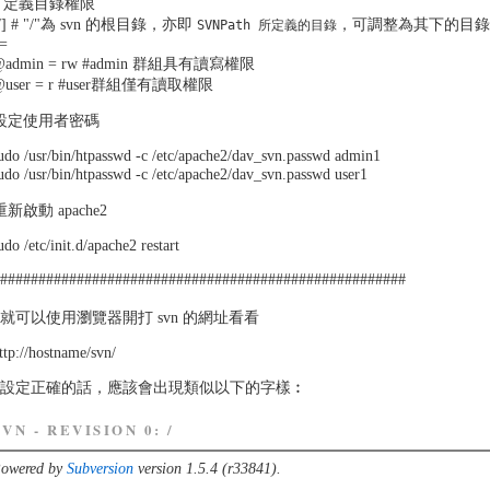
# 定義目錄權限
[/] # "/"為 svn 的根目錄，亦即
，可調整為其下的目
SVNPath 所定義的目錄
=
@admin = rw #admin 群組具有讀寫權限
@user = r #user群組僅有讀取權限
) 設定使用者密碼
udo /usr/bin/htpasswd -c /etc/apache2/dav_svn.passwd admin1
udo /usr/bin/htpasswd -c /etc/apache2/dav_svn.passwd user1
 重新啟動 apache2
udo /etc/init.d/apache2 restart
######################################################
就可以使用瀏覽器開打 svn 的網址看看
ttp://hostname/svn/
果設定正確的話，應該會出現類似以下的字樣︰
SVN - REVISION 0: /
owered by
Subversion
version 1.5.4 (r33841).