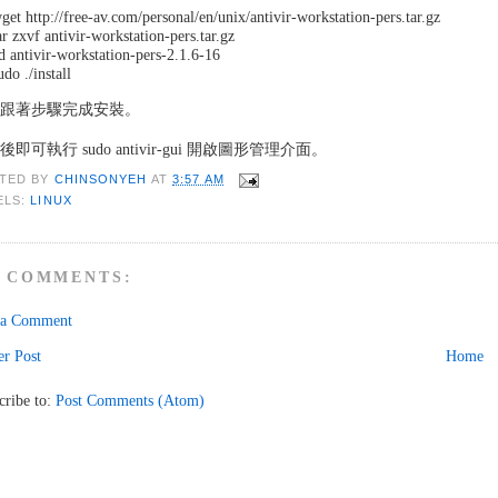
get http://free-av.com/personal/en/unix/antivir-workstation-pers.tar.gz
ar zxvf antivir-workstation-pers.tar.gz
d antivir-workstation-pers-2.1.6-16
udo ./install
著跟著步驟完成安裝。
後即可執行 sudo antivir-gui 開啟圖形管理介面。
TED BY
CHINSONYEH
AT
3:57 AM
ELS:
LINUX
 COMMENTS:
 a Comment
r Post
Home
cribe to:
Post Comments (Atom)