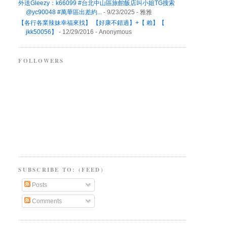
外送Gleezy：k66099 #台北中山區旅館飯店叫小姐TG搜索
@yc90048 #萬華區出差約...
- 9/23/2025
- 雅雅
【各行各業辣妹幸福來找】 【好康不錯過】+【 賴】【
jkk50056】
- 12/29/2016
- Anonymous
FOLLOWERS
SUBSCRIBE TO: (FEED)
Posts
Comments