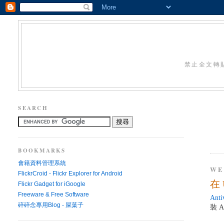
禁止全文轉
SEARCH
BOOKMARKS
會籍資料管理系統
WE
FlickrCroid - Flickr Explorer for Android
在 
Flickr Gadget for iGoogle
Freeware & Free Software
Anti
碎碎念專用Blog - 屎葉子
裝 A