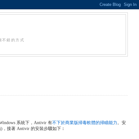
個不錯的方式
dows 系統下，Antivir 有
不下於商業版掃毒軟體的掃瞄能力
。安
瞄)，接著 Antivir 的安裝步驟如下︰