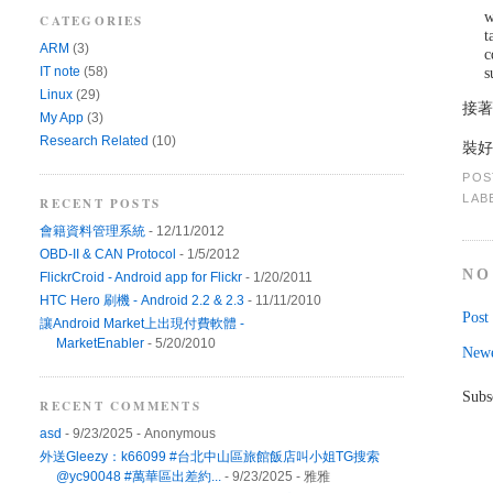
w
CATEGORIES
t
ARM
(3)
c
s
IT note
(58)
Linux
(29)
接
My App
(3)
Research Related
(10)
裝好
POS
LAB
RECENT POSTS
會籍資料管理系統
- 12/11/2012
OBD-II & CAN Protocol
- 1/5/2012
NO
FlickrCroid - Android app for Flickr
- 1/20/2011
HTC Hero 刷機 - Android 2.2 & 2.3
- 11/11/2010
Post
讓Android Market上出現付費軟體 -
MarketEnabler
- 5/20/2010
Newe
Subs
RECENT COMMENTS
asd
- 9/23/2025
- Anonymous
外送Gleezy：k66099 #台北中山區旅館飯店叫小姐TG搜索
@yc90048 #萬華區出差約...
- 9/23/2025
- 雅雅