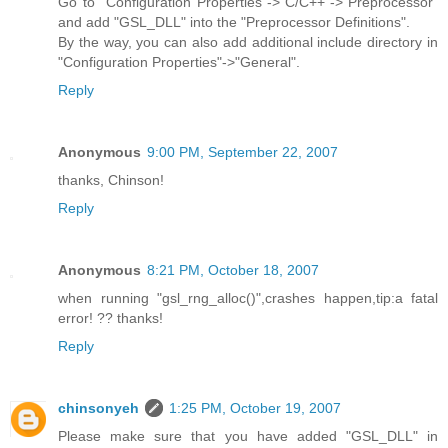
Go to "Configuration Properties"->"C/C++"->"Preprocessor"
and add "GSL_DLL" into the "Preprocessor Definitions".
By the way, you can also add additional include directory in
"Configuration Properties"->"General".
Reply
Anonymous
9:00 PM, September 22, 2007
thanks, Chinson!
Reply
Anonymous
8:21 PM, October 18, 2007
when running "gsl_rng_alloc()",crashes happen,tip:a fatal
error! ?? thanks!
Reply
chinsonyeh
1:25 PM, October 19, 2007
Please make sure that you have added "GSL_DLL" in