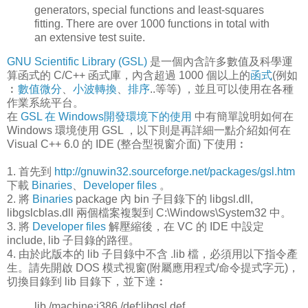
generators, special functions and least-squares
fitting. There are over 1000 functions in total with
an extensive test suite.
GNU Scientific Library (GSL)
是一個內含許多數值及科學運
算函式的 C/C++ 函式庫，內含超過 1000 個以上的
函式
(例如
︰
數值微分
、
小波轉換
、
排序
..等等) ，並且可以使用在各種
作業系統平台。
在
GSL 在 Windows開發環境下的使用
中有簡單說明如何在
Windows 環境使用 GSL ，以下則是再詳細一點介紹如何在
Visual C++ 6.0 的 IDE (整合型視窗介面) 下使用︰
1. 首先到
http://gnuwin32.sourceforge.net/packages/gsl.htm
下載
Binaries
、
Developer files
。
2. 將
Binaries
package 內 bin 子目錄下的 libgsl.dll,
libgslcblas.dll 兩個檔案複製到 C:\Windows\System32 中。
3. 將
Developer files
解壓縮後，在 VC 的 IDE 中設定
include, lib 子目錄的路徑。
4. 由於此版本的 lib 子目錄中不含 .lib 檔，必須用以下指令產
生。請先開啟 DOS 模式視窗(附屬應用程式/命令提式字元)，
切換目錄到 lib 目錄下，並下達︰
lib /machine:i386 /def:libgsl.def