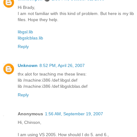
Hi Brady,
I am not familiar with this kind of problem. But here is my lib
files. Hope they help.
libgsl.lib
libgslcblas.lib
Reply
Unknown
8:52 PM, April 26, 2007
thx alot for teaching me these lines:
lib /machine:i386 /def:libgsl.def
lib /machine:i386 /def:libgslcblas.def
Reply
Anonymous
1:56 AM, September 19, 2007
Hi, Chinson,
I am using VS 2005. How should I do 5. and 6.,