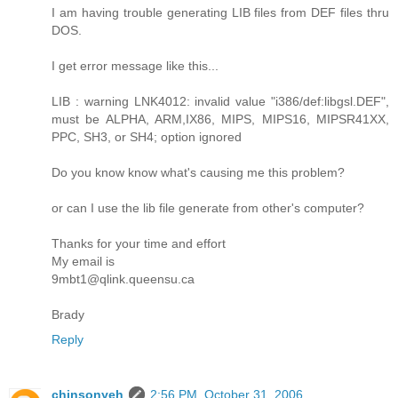
I am having trouble generating LIB files from DEF files thru
DOS.
I get error message like this...
LIB : warning LNK4012: invalid value "i386/def:libgsl.DEF",
must be ALPHA, ARM,IX86, MIPS, MIPS16, MIPSR41XX,
PPC, SH3, or SH4; option ignored
Do you know know what's causing me this problem?
or can I use the lib file generate from other's computer?
Thanks for your time and effort
My email is
9mbt1@qlink.queensu.ca
Brady
Reply
chinsonyeh
2:56 PM, October 31, 2006