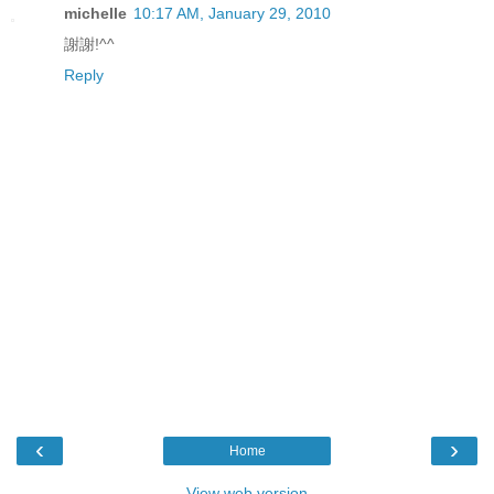
michelle
10:17 AM, January 29, 2010
謝謝!^^
Reply
‹
›
Home
View web version