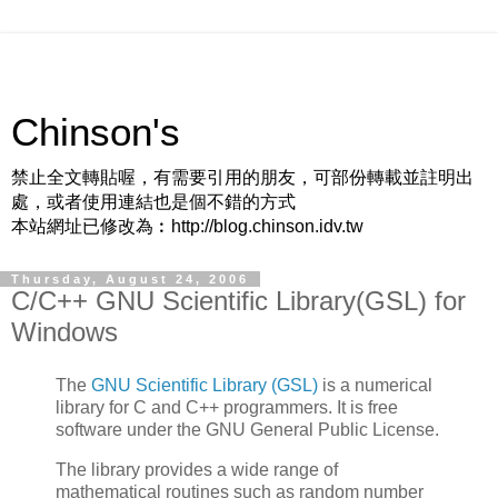
Chinson's
禁止全文轉貼喔，有需要引用的朋友，可部份轉載並註明出
處，或者使用連結也是個不錯的方式
本站網址已修改為︰http://blog.chinson.idv.tw
Thursday, August 24, 2006
C/C++ GNU Scientific Library(GSL) for
Windows
The
GNU Scientific Library (GSL)
is a numerical
library for C and C++ programmers. It is free
software under the GNU General Public License.
The library provides a wide range of
mathematical routines such as random number