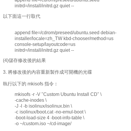
initrd=/install/initrd.gz quiet --
以下面這一行取代
append file=/cdrom/preseed/ubuntu.seed debian-
installer/locale=zh_TW kbd-chooser/method=us
console-setup/layoutcode=us
initrd=/install/initrd.gz quiet --
(4)儲存修改後的結果
3. 將修改後的內容重新製作成可開機的光碟
執行以下的 mkisofs 指令︰
mkisofs -r -V "Custom Ubuntu Install CD" \
-cache-inodes \
-J -l -b isolinux/isolinux.bin \
-c isolinux/boot.cat -no-emul-boot \
-boot-load-size 4 -boot-info-table \
-o ~/custom.iso ~/cd-image/