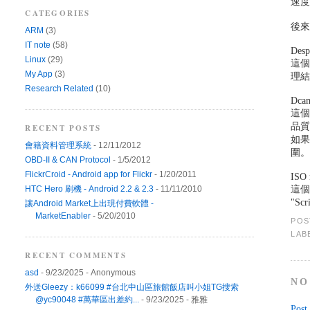
速
CATEGORIES
後來
ARM
(3)
IT note
(58)
Desp
Linux
(29)
這個
My App
(3)
理結
Research Related
(10)
Dcam
這個
品質
RECENT POSTS
如果
會籍資料管理系統
- 12/11/2012
圍
OBD-II & CAN Protocol
- 1/5/2012
FlickrCroid - Android app for Flickr
- 1/20/2011
ISO 
這個
HTC Hero 刷機 - Android 2.2 & 2.3
- 11/11/2010
"S
讓Android Market上出現付費軟體 -
MarketEnabler
- 5/20/2010
POS
LAB
RECENT COMMENTS
asd
- 9/23/2025
- Anonymous
NO
外送Gleezy：k66099 #台北中山區旅館飯店叫小姐TG搜索
@yc90048 #萬華區出差約...
- 9/23/2025
- 雅雅
Post