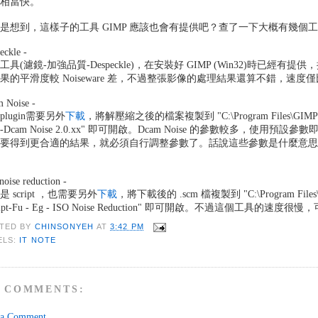
度相當快。
是想到，這樣子的工具 GIMP 應該也會有提供吧？查了一下大概有幾個
eckle -
工具(濾鏡-加強品質-Despeckle)，在安裝好 GIMP (Win32)時已經有
果的平滑度較 Noiseware 差，不過整張影像的處理結果還算不錯，速度僅比
 Noise -
plugin需要另外
下載
，將解壓縮之後的檔案複製到 "C:\Program Files\GIMP-2
-Dcam Noise 2.0.xx" 即可開啟。Dcam Noise 的參數較多，使用預設參
要得到更合適的結果，就必須自行調整參數了。話說這些參數是什麼意思都不知道
。
noise reduction -
是 script ，也需要另外
下載
，將下載後的 .scm 檔複製到 "C:\Program Files\
cript-Fu - Eg - ISO Noise Reduction" 即可開啟。不過這個工具
TED BY
CHINSONYEH
AT
3:42 PM
ELS:
IT NOTE
 COMMENTS:
 a Comment