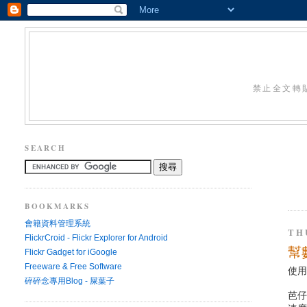
禁止全文轉
SEARCH
BOOKMARKS
會籍資料管理系統
TH
FlickrCroid - Flickr Explorer for Android
幫
Flickr Gadget for iGoogle
Freeware & Free Software
使
碎碎念專用Blog - 屎葉子
芭