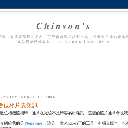
Chinson's
貼喔，有需要引用的朋友，可部份轉載並註明出處，或者使用連結也是
本站網址已修改為︰http://blog.chinson.idv.tw
URSDAY, APRIL 13, 2006
數位相片去雜訊
用數位相機照相時，通常在光線不足時容易出雜訊，這樣的照片通常會被
仔介紹給我的是
Noiseware
，這是一個Windows下的工具，有獨立版本，也有 P