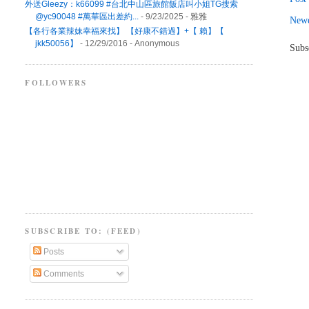
外送Gleezy：k66099 #台北中山區旅館飯店叫小姐TG搜索
@yc90048 #萬華區出差約...
- 9/23/2025
- 雅雅
Newe
【各行各業辣妹幸福來找】 【好康不錯過】+【 賴】【
jkk50056】
- 12/29/2016
- Anonymous
Subs
FOLLOWERS
SUBSCRIBE TO: (FEED)
Posts
Comments