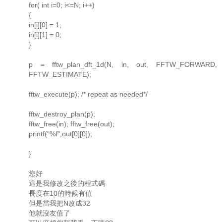
for( int i=0; i<=N; i++)
{
in[i][0] = 1;
in[i][1] = 0;
}
p = fftw_plan_dft_1d(N, in, out, FFTW_FORWARD,
FFTW_ESTIMATE);
fftw_execute(p); /* repeat as needed*/
fftw_destroy_plan(p);
fftw_free(in); fftw_free(out);
printf("%f",out[0][0]);
}
您好
這是我修改之後的程式碼
長度在10的時候有值
但是當我把N改成32
他就沒友值了