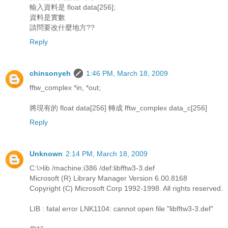
輸入資料是 float data[256];
資料是實數
請問要改什麼地方??
Reply
chinsonyeh
1:46 PM, March 18, 2009
fftw_complex *in, *out;
將現有的 float data[256] 轉成 fftw_complex data_c[256]
Reply
Unknown
2:14 PM, March 18, 2009
C:\>lib /machine:i386 /def:libfftw3-3.def
Microsoft (R) Library Manager Version 6.00.8168
Copyright (C) Microsoft Corp 1992-1998. All rights reserved.
LIB : fatal error LNK1104: cannot open file "libfftw3-3.def"