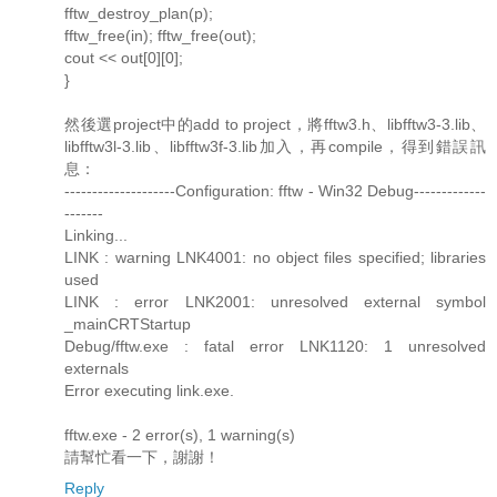
fftw_destroy_plan(p);
fftw_free(in); fftw_free(out);
cout << out[0][0];
}
然後選project中的add to project，將fftw3.h、libfftw3-3.lib、
libfftw3l-3.lib、libfftw3f-3.lib加入，再compile，得到錯誤訊
息：
--------------------Configuration: fftw - Win32 Debug-------------
-------
Linking...
LINK : warning LNK4001: no object files specified; libraries
used
LINK : error LNK2001: unresolved external symbol
_mainCRTStartup
Debug/fftw.exe : fatal error LNK1120: 1 unresolved
externals
Error executing link.exe.
fftw.exe - 2 error(s), 1 warning(s)
請幫忙看一下，謝謝！
Reply