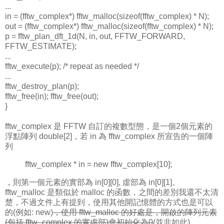
...
in = (fftw_complex*) fftw_malloc(sizeof(fftw_complex) * N);
out = (fftw_complex*) fftw_malloc(sizeof(fftw_complex) * N);
p = fftw_plan_dft_1d(N, in, out, FFTW_FORWARD,
FFTW_ESTIMATE);
...
fftw_execute(p); /*
repeat as needed
*/
...
fftw_destroy_plan(p);
fftw_free(in); fftw_free(out);
}
fftw_complex 是 FFTW 自訂的複數型態，是一個2個元素的
浮點陣列 double[2]，若 in 為 fftw_complex 所宣告的一個陣
列
fftw_complex * in = new fftw_complex[10];
，則第一個元素的實部為 in[0][0], 虛部為 in[0][1]。
fftw_malloc 是類似於 malloc 的函數，之間的差別我還不太清
楚，不過文件上有提到，使用其他開記憶體的方式也是可以
的(例如: new)
，使用 fftw_malloc 的好處是，開啟的陣列元素
(包括 fftw_complex 的實虛部)會初始化為0
(並非如此)。