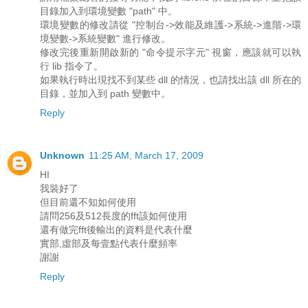
目錄加入到環境變數 "path" 中。
環境變數的修改請從 "控制台->效能及維護->系統->進階->環
境變數->系統變數" 進行修改。
修改完後重新開啟新的 "命令提示字元" 視窗，應該就可以執
行 lib 指令了。
如果執行時出現找不到某些 dll 的情況，也請找出該 dll 所在的
目錄，並加入到 path 變數中。
Reply
Unknown
11:25 AM, March 17, 2009
HI
我裝好了
但目前還不知如何使用
請問256及512長度的fft該如何使用
還有做完fft後輸出的資料是代表什麼
實部,虛部及每壹點代表什麼頻率
謝謝
Reply