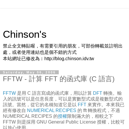
Chinson's
禁止全文轉貼喔，有需要引用的朋友，可部份轉載並註明出
處，或者使用連結也是個不錯的方式
本站網址已修改為︰http://blog.chinson.idv.tw
Saturday, May 06, 2006
FFTW - 計算 FFT 的函式庫 (C 語言)
FFTW
是用 C 語言寫成的函式庫，用以計算
DFT
轉換。輸
入的訊號可以是任意長度，可以是實數型式或是複數型式的
訊號。當然，從它的名稱知道它是以
FFT
來實作。本來我已
經有修改自
NUMERICAL RECIPES
的 fft 轉換程式，不過
NUMERICAL RECIPES 的
授權
限制滿大的，相較之下
FFTW 則是採用 GNU General Public License 授權，比較可
以放心使用。