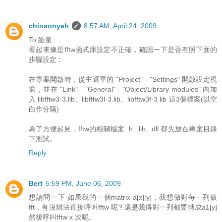
chinsonyeh
8:57 AM, April 24, 2009
To 皓量 :
看起來像是fftw函式庫設定不正確，確認一下是否有照下面的
步驟設定︰
在專案開啟時，從主選單的 "Project" - "Settings" 開啟設定視
窗，並在 "Link" - "General" - "Object/Library modules" 內加
入 libfftw3-3.lib、libfftw3l-3.lib、libfftw3f-3.lib 這3個檔案(以空
白作分隔)
為了方便起見，fftw的相關檔案 .h, .lib, .dll 都先放在專案目錄
下測試。
Reply
Bert
5:59 PM, June 06, 2009
想請問一下 如果我的一個matrix a[x][y]，我想做對每一列做
fft，有沒辦法直接呼叫fftw 呢? 還是我得對一列都要轉成a1[y]
然後呼叫fftw x 次呢。