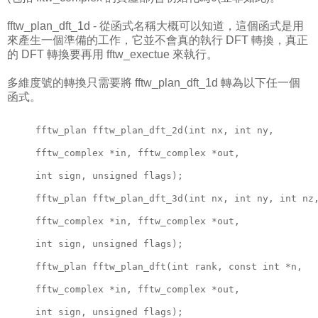
fftw_plan_dft_1d - 從函式名稱大概可以知道，這個函式是用
來產生一個準備的工作，它並不會真的執行 DFT 轉換，真正
的 DFT 轉換要再用 fftw_exectue 來執行。
多維度號的轉換只需要將 fftw_plan_dft_1d 轉為以下任一個
函式。
fftw_plan fftw_plan_dft_2d(int nx, int ny,
fftw_complex *in, fftw_complex *out,
int sign, unsigned flags);
fftw_plan fftw_plan_dft_3d(int nx, int ny, int nz
fftw_complex *in, fftw_complex *out,
int sign, unsigned flags);
fftw_plan fftw_plan_dft(int rank, const int *n,
fftw_complex *in, fftw_complex *out,
int sign, unsigned flags);