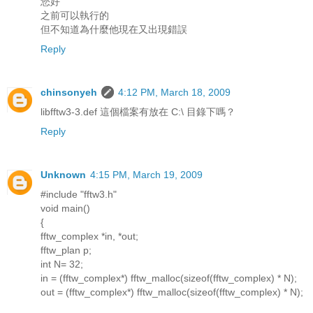
您好
之前可以執行的
但不知道為什麼他現在又出現錯誤
Reply
chinsonyeh
4:12 PM, March 18, 2009
libfftw3-3.def 這個檔案有放在 C:\ 目錄下嗎？
Reply
Unknown
4:15 PM, March 19, 2009
#include "fftw3.h"
void main()
{
fftw_complex *in, *out;
fftw_plan p;
int N= 32;
in = (fftw_complex*) fftw_malloc(sizeof(fftw_complex) * N);
out = (fftw_complex*) fftw_malloc(sizeof(fftw_complex) * N);