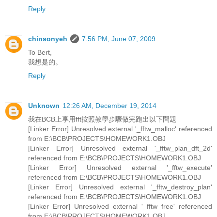
Reply
chinsonyeh
7:56 PM, June 07, 2009
To Bert,
我想是的。
Reply
Unknown
12:26 AM, December 19, 2014
我在BCB上享用fft按照教學步驟做完跑出以下問題
[Linker Error] Unresolved external '_fftw_malloc' referenced
from E:\BCB\PROJECTS\HOMEWORK1.OBJ
[Linker Error] Unresolved external '_fftw_plan_dft_2d'
referenced from E:\BCB\PROJECTS\HOMEWORK1.OBJ
[Linker Error] Unresolved external '_fftw_execute'
referenced from E:\BCB\PROJECTS\HOMEWORK1.OBJ
[Linker Error] Unresolved external '_fftw_destroy_plan'
referenced from E:\BCB\PROJECTS\HOMEWORK1.OBJ
[Linker Error] Unresolved external '_fftw_free' referenced
from E:\BCB\PROJECTS\HOMEWORK1.OBJ