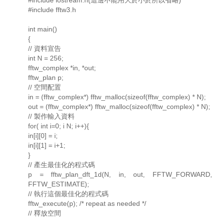
#include iostream.h(這邊不能用大於小於所以省略)
#include fftw3.h
int main()
{
// 資料宣告
int N = 256;
fftw_complex *in, *out;
fftw_plan p;
// 空間配置
in = (fftw_complex*) fftw_malloc(sizeof(fftw_complex) * N);
out = (fftw_complex*) fftw_malloc(sizeof(fftw_complex) * N);
// 製作輸入資料
for( int i=0; i N; i++){
in[i][0] = i;
in[i][1] = i+1;
}
// 產生最佳化的程式碼
p = fftw_plan_dft_1d(N, in, out, FFTW_FORWARD,
FFTW_ESTIMATE);
// 執行這個最佳化的程式碼
fftw_execute(p); /* repeat as needed */
// 釋放空間