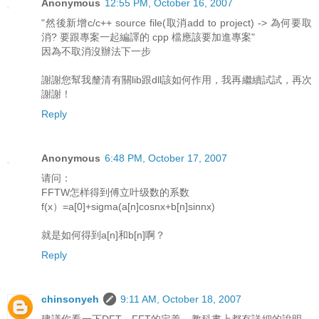
Anonymous
12:55 PM, October 16, 2007
"然後新增c/c++ source file(取消add to project) -> 為何要取
消? 要跟專案一起編譯的 cpp 檔應該要加進專案"
因為不取消沒辦法下一步
謝謝您幫我釐清有關lib跟dll該如何作用，我再繼續試試，再次
謝謝！
Reply
Anonymous
6:48 PM, October 17, 2007
请问：
FFTW怎样得到傅立叶级数的系数
f(x）=a[0]+sigma(a[n]cosnx+b[n]sinnx)
就是如何得到a[n]和b[n]啊？
Reply
chinsonyeh
9:11 AM, October 18, 2007