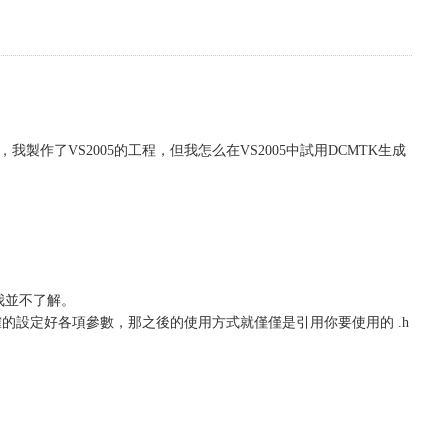
中的說法，我製作了VS2005的工程，但我怎么在VS2005中試用DCMTK生成
 我並不了解。
正確的設定好各項參數，那之後的使用方式就僅僅是引用你要使用的 .h