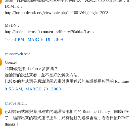
謝謝，此問題最終在微軟MSDN中得到解決，原來是VS2008的問題
DCMTK：
http://forum.dcmtk.org/viewtopic.php?t=1881&highlight=2008
MSDN：
http://msdn.microsoft.com/en-us/library/70abkas3.aspx
10:53 PM, MARCH 19, 2009
chinsonyeh
said...
Greate!
請問你是採用 /Force 參數嗎？
從論譠的說法來看，並不是好的解決方法。
比較好的方式還是應該讓函式庫與應用程式的編譯採用相同的 Runtime Lib
9:56 AM, MARCH 20, 2009
zhaoye
said...
已經將函式庫與應用程式的編譯採用相同的 Runtime Library，同時(F
了，編譯出來的程式運行正常，只有暫且先這樣處理，看看日後DCMTK
thanks！