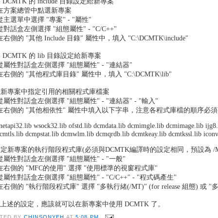
將 DCMTK 的 include 目錄設定給新專案
) 在方案總管中點選新專案
) 從主選單中選擇 "專案" - "屬性"
) 從對話盒左側選擇 "組態屬性" - "C/C++"
 在右側的 "其他 Include 目錄" 屬性中，填入 "C:\DCMTK\include"
 將 DCMTK 的 lib 目錄設定給新專案
) 從屬性對話盒左側選擇 "組態屬性" - "連結器"
) 在右側的 "其他程式庫目錄" 屬性中，填入 "C:\DCMTK\lib"
 在新專案中指定引用的相關程式庫檔案
) 從屬性對話盒左側選擇 "組態屬性" - "連結器" - "輸入"
) 在右側的 "其他相依性" 屬性中填入以下字串，注意各程式庫檔的順序必
netapi32.lib wsock32.lib ofstd.lib dcmdata.lib dcmimgle.lib dcmimage.lib ijg8.l
cmtls.lib dcmpstat.lib dcmwlm.lib dcmqrdb.lib dcmtkeay.lib dcmtkssl.lib iconv.li
 指定新專案的執行階段程式庫(必須與DCMTK編譯時的設定相同，預設為 /MT 
) 從屬性對話盒左側選擇 "組態屬性" - "一般"
) 在右側的 "MFC的使用" 選擇 "使用標準的視窗程式庫"
) 從屬性對話盒左側選擇 "組態屬性" - "C/C++" - "程式碼產生"
 在右側的 "執行階段程式庫" 選擇 "多執行緒(/MT)" (for release 組態) 或 "多緒
上述的設定，應該就可以在新專案中使用 DCMTK 了。
TED BY
CHINSONYEH
AT
5:08 PM