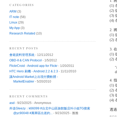
1. 
CATEGORIES
(1
(2
ARM
(3)
(3
IT note
(58)
(4)
Linux
(29)
My App
(3)
2.
Research Related
(10)
(1
(2
RECENT POSTS
3.
(1
會籍資料管理系統
- 12/11/2012
(2
OBD-II & CAN Protocol
- 1/5/2012
FlickrCroid - Android app for Flickr
- 1/20/2011
"
HTC Hero 刷機 - Android 2.2 & 2.3
- 11/11/2010
d
讓Android Market上出現付費軟體 -
4.
MarketEnabler
- 5/20/2010
(1
(2
(3
RECENT COMMENTS
(4)
asd
- 9/23/2025
- Anonymous
外送Gleezy：k66099 #台北中山區旅館飯店叫小姐TG搜索
透過
@yc90048 #萬華區出差約...
- 9/23/2025
- 雅雅
POS