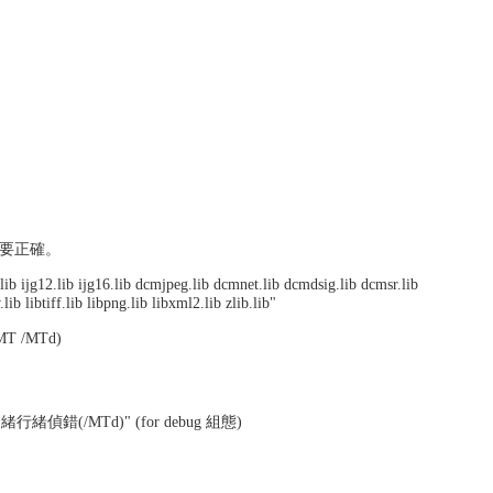
須要正確。
ib ijg12.lib ijg16.lib dcmjpeg.lib dcmnet.lib dcmdsig.lib dcmsr.lib
b libtiff.lib libpng.lib libxml2.lib zlib.lib"
/MTd)
行緒偵錯(/MTd)" (for debug 組態)