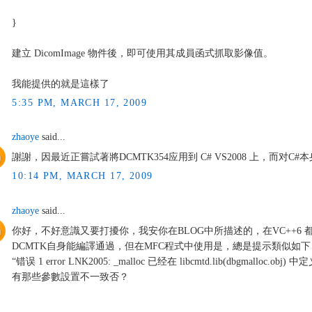
}
建立 DicomImage 物件後，即可使用其成員函式抓取影像值。
我能提供的就是這樣了
5:35 PM, MARCH 17, 2009
zhaoye
said...
謝謝，因最近正嘗試著將DCMTK354应用到 C# VS2008 上，而对
10:14 PM, MARCH 17, 2009
zhaoye
said...
你好，不好意識又要打擾你，我安你在BLOG中所描述的，在VC++6 都
DCMTK自身能編譯通過，但在MFC程式中使用是，總是提示類似如下
“错误 1 error LNK2005: _malloc 已经在 libcmtd.lib(dbgmalloc.
有那些參數設置不一致否？