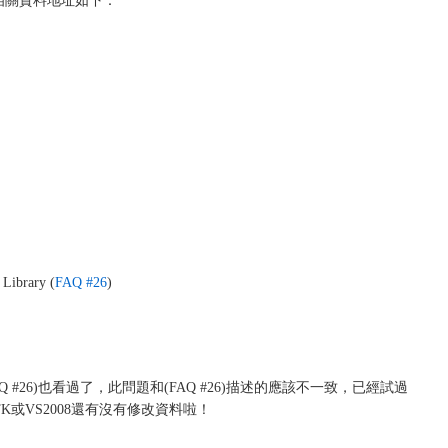
，相關資料地址如下：
rary (
FAQ #26
)
AQ #26)也看過了，此問題和(FAQ #26)描述的應該不一致，已經試過
或VS2008還有沒有修改資料啦！