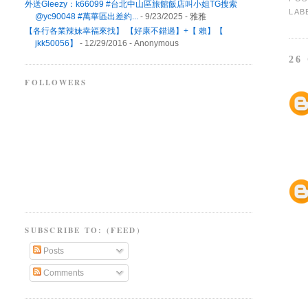
外送Gleezy：k66099 #台北中山區旅館飯店叫小姐TG搜索
LAB
@yc90048 #萬華區出差約...
- 9/23/2025
- 雅雅
【各行各業辣妹幸福來找】 【好康不錯過】+【 賴】【
jkk50056】
- 12/29/2016
- Anonymous
26
FOLLOWERS
SUBSCRIBE TO: (FEED)
Posts
Comments