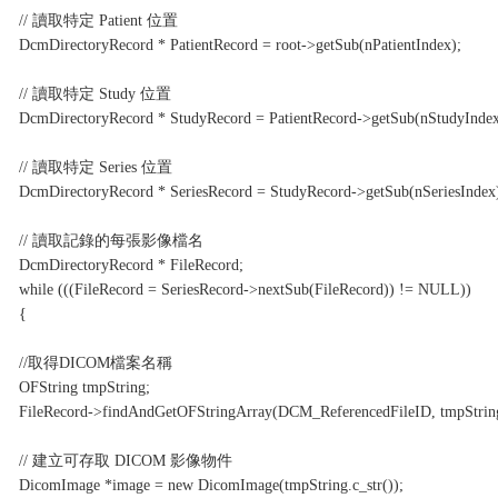
// 讀取特定 Patient 位置
DcmDirectoryRecord * PatientRecord = root->getSub(nPatientIndex);
// 讀取特定 Study 位置
DcmDirectoryRecord * StudyRecord = PatientRecord->getSub(nStudyIndex
// 讀取特定 Series 位置
DcmDirectoryRecord * SeriesRecord = StudyRecord->getSub(nSeriesIndex
// 讀取記錄的每張影像檔名
DcmDirectoryRecord * FileRecord;
while (((FileRecord = SeriesRecord->nextSub(FileRecord)) != NULL))
{
//取得DICOM檔案名稱
OFString tmpString;
FileRecord->findAndGetOFStringArray(DCM_ReferencedFileID, tmpStrin
// 建立可存取 DICOM 影像物件
DicomImage *image = new DicomImage(tmpString.c_str());