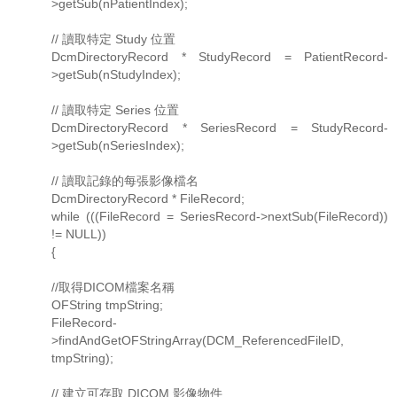
>getSub(nPatientIndex);
// 讀取特定 Study 位置
DcmDirectoryRecord * StudyRecord = PatientRecord-
>getSub(nStudyIndex);
// 讀取特定 Series 位置
DcmDirectoryRecord * SeriesRecord = StudyRecord-
>getSub(nSeriesIndex);
// 讀取記錄的每張影像檔名
DcmDirectoryRecord * FileRecord;
while (((FileRecord = SeriesRecord->nextSub(FileRecord))
!= NULL))
{
//取得DICOM檔案名稱
OFString tmpString;
FileRecord-
>findAndGetOFStringArray(DCM_ReferencedFileID,
tmpString);
// 建立可存取 DICOM 影像物件