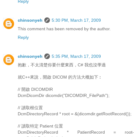
Reply
chinsonyeh
5:30 PM, March 17, 2009
This comment has been removed by the author.
Reply
chinsonyeh
5:35 PM, March 17, 2009
抱歉，不太清楚你要什麼東西，C# 我也沒學過
就C++來說，開啟 DICOM 的方法大概如下︰
// 開啟 DICOMDIR
DcmDicomDir dicomdir("DICOMDIR_FilePath");
// 讀取根位置
DcmDirectoryRecord * root = &(dicomdir.getRootRecord());
// 讀取特定 Patient 位置
DcmDirectoryRecord * PatientRecord = root-