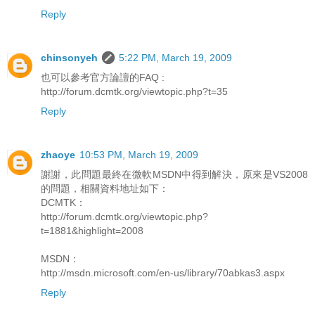
Reply
chinsonyeh
5:22 PM, March 19, 2009
也可以參考官方論譠的FAQ :
http://forum.dcmtk.org/viewtopic.php?t=35
Reply
zhaoye
10:53 PM, March 19, 2009
謝謝，此問題最終在微軟MSDN中得到解決，原來是VS2008
的問題，相關資料地址如下：
DCMTK：
http://forum.dcmtk.org/viewtopic.php?
t=1881&highlight=2008
MSDN：
http://msdn.microsoft.com/en-us/library/70abkas3.aspx
Reply