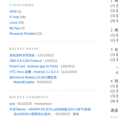
1. 
CATEGORIES
(1
(2
ARM
(3)
(3
IT note
(58)
(4)
Linux
(29)
My App
(3)
2.
Research Related
(10)
(1
(2
RECENT POSTS
3.
(1
會籍資料管理系統
- 12/11/2012
(2
OBD-II & CAN Protocol
- 1/5/2012
FlickrCroid - Android app for Flickr
- 1/20/2011
"
HTC Hero 刷機 - Android 2.2 & 2.3
- 11/11/2010
d
讓Android Market上出現付費軟體 -
4.
MarketEnabler
- 5/20/2010
(1
(2
(3
RECENT COMMENTS
(4)
asd
- 9/23/2025
- Anonymous
外送Gleezy：k66099 #台北中山區旅館飯店叫小姐TG搜索
透過
@yc90048 #萬華區出差約...
- 9/23/2025
- 雅雅
POS