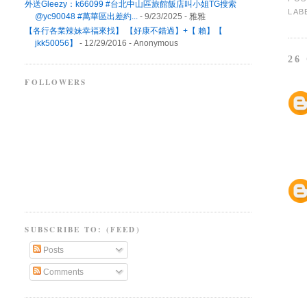
外送Gleezy：k66099 #台北中山區旅館飯店叫小姐TG搜索
LAB
@yc90048 #萬華區出差約...
- 9/23/2025
- 雅雅
【各行各業辣妹幸福來找】 【好康不錯過】+【 賴】【
jkk50056】
- 12/29/2016
- Anonymous
26
FOLLOWERS
SUBSCRIBE TO: (FEED)
Posts
Comments