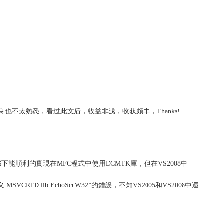
C#本身也不太熟悉，看过此文后，收益非浅，收获颇丰，Thanks!
下能順利的實現在MFC程式中使用DCMTK庫，但在VS2008中
obj) 中定义 MSVCRTD.lib EchoScuW32”的錯誤，不知VS2005和VS2008中還