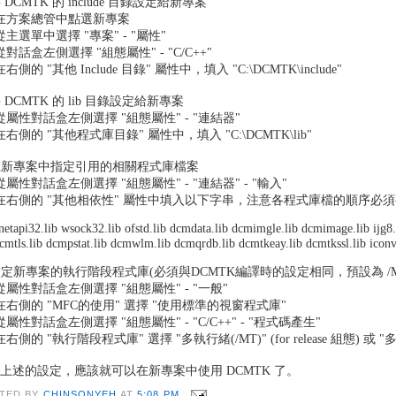
將 DCMTK 的 include 目錄設定給新專案
) 在方案總管中點選新專案
) 從主選單中選擇 "專案" - "屬性"
) 從對話盒左側選擇 "組態屬性" - "C/C++"
 在右側的 "其他 Include 目錄" 屬性中，填入 "C:\DCMTK\include"
 將 DCMTK 的 lib 目錄設定給新專案
) 從屬性對話盒左側選擇 "組態屬性" - "連結器"
) 在右側的 "其他程式庫目錄" 屬性中，填入 "C:\DCMTK\lib"
 在新專案中指定引用的相關程式庫檔案
) 從屬性對話盒左側選擇 "組態屬性" - "連結器" - "輸入"
) 在右側的 "其他相依性" 屬性中填入以下字串，注意各程式庫檔的順序必
netapi32.lib wsock32.lib ofstd.lib dcmdata.lib dcmimgle.lib dcmimage.lib ijg8.l
cmtls.lib dcmpstat.lib dcmwlm.lib dcmqrdb.lib dcmtkeay.lib dcmtkssl.lib iconv.li
 指定新專案的執行階段程式庫(必須與DCMTK編譯時的設定相同，預設為 /MT 
) 從屬性對話盒左側選擇 "組態屬性" - "一般"
) 在右側的 "MFC的使用" 選擇 "使用標準的視窗程式庫"
) 從屬性對話盒左側選擇 "組態屬性" - "C/C++" - "程式碼產生"
 在右側的 "執行階段程式庫" 選擇 "多執行緒(/MT)" (for release 組態) 或 "多緒
上述的設定，應該就可以在新專案中使用 DCMTK 了。
TED BY
CHINSONYEH
AT
5:08 PM