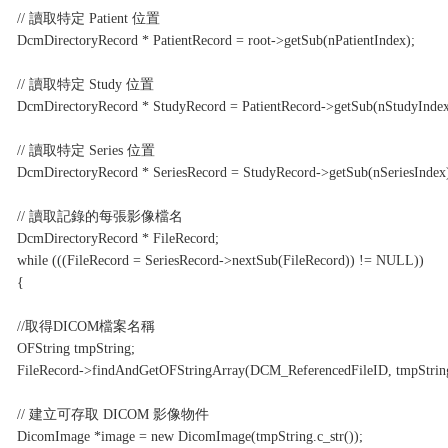
// 讀取特定 Patient 位置
DcmDirectoryRecord * PatientRecord = root->getSub(nPatientIndex);
// 讀取特定 Study 位置
DcmDirectoryRecord * StudyRecord = PatientRecord->getSub(nStudyIndex
// 讀取特定 Series 位置
DcmDirectoryRecord * SeriesRecord = StudyRecord->getSub(nSeriesIndex
// 讀取記錄的每張影像檔名
DcmDirectoryRecord * FileRecord;
while (((FileRecord = SeriesRecord->nextSub(FileRecord)) != NULL))
{
//取得DICOM檔案名稱
OFString tmpString;
FileRecord->findAndGetOFStringArray(DCM_ReferencedFileID, tmpStrin
// 建立可存取 DICOM 影像物件
DicomImage *image = new DicomImage(tmpString.c_str());