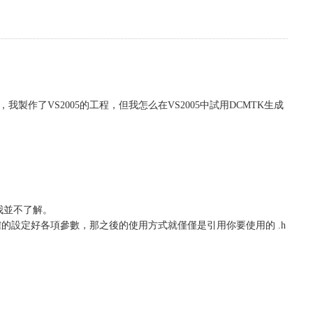
中的說法，我製作了VS2005的工程，但我怎么在VS2005中試用DCMTK生成
 我並不了解。
正確的設定好各項參數，那之後的使用方式就僅僅是引用你要使用的 .h