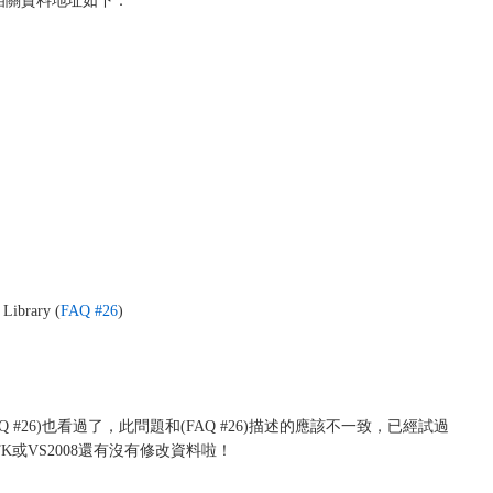
，相關資料地址如下：
rary (
FAQ #26
)
AQ #26)也看過了，此問題和(FAQ #26)描述的應該不一致，已經試過
或VS2008還有沒有修改資料啦！