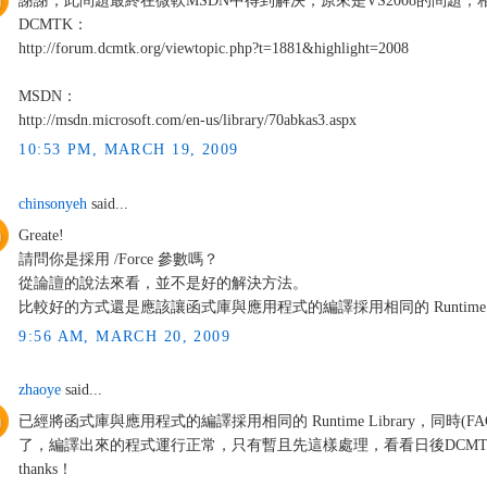
謝謝，此問題最終在微軟MSDN中得到解決，原來是VS2008的問題
DCMTK：
http://forum.dcmtk.org/viewtopic.php?t=1881&highlight=2008
MSDN：
http://msdn.microsoft.com/en-us/library/70abkas3.aspx
10:53 PM, MARCH 19, 2009
chinsonyeh
said...
Greate!
請問你是採用 /Force 參數嗎？
從論譠的說法來看，並不是好的解決方法。
比較好的方式還是應該讓函式庫與應用程式的編譯採用相同的 Runtime Lib
9:56 AM, MARCH 20, 2009
zhaoye
said...
已經將函式庫與應用程式的編譯採用相同的 Runtime Library，同時(F
了，編譯出來的程式運行正常，只有暫且先這樣處理，看看日後DCMTK
thanks！