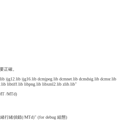
須要正確。
ib ijg12.lib ijg16.lib dcmjpeg.lib dcmnet.lib dcmdsig.lib dcmsr.lib
b libtiff.lib libpng.lib libxml2.lib zlib.lib"
/MTd)
行緒偵錯(/MTd)" (for debug 組態)