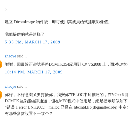
}
建立 DicomImage 物件後，即可使用其成員函式抓取影像值。
我能提供的就是這樣了
5:35 PM, MARCH 17, 2009
zhaoye
said...
謝謝，因最近正嘗試著將DCMTK354应用到 C# VS2008 上，而对
10:14 PM, MARCH 17, 2009
zhaoye
said...
你好，不好意識又要打擾你，我安你在BLOG中所描述的，在VC++6 都
DCMTK自身能編譯通過，但在MFC程式中使用是，總是提示類似如下
“错误 1 error LNK2005: _malloc 已经在 libcmtd.lib(dbgmalloc.
有那些參數設置不一致否？